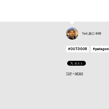
Text_阪口 和暉
#OUTDOOR
#patagon
TOP
>
NEWS