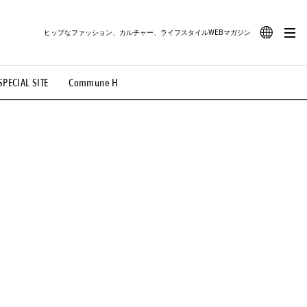
ヒップなファッション、カルチャー、ライフスタイルWEBマガジン
JA
SPECIAL SITE
Commune H
#路地裏てぃーん。
#MONTHLY JOURNAL
EN
OVIE
#LIFESTYLE
#SNEAKER
#OUTDOOR