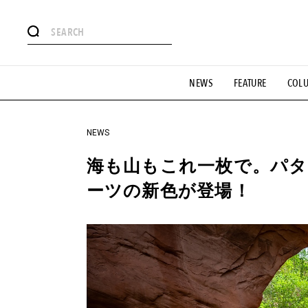
#注目のタグ
NEWS
FEATURE
COL
#SHOPPING ADDICT
#憧れの逸品
#ESSENTIAL DESIG
#GH 銘品の所以
#フイナムのYouTube
#Commune H
#SPORTS
#HANDSOME HANDBOOK
NEWS
海も山もこれ一枚で。パタ
ーツの新色が登場！