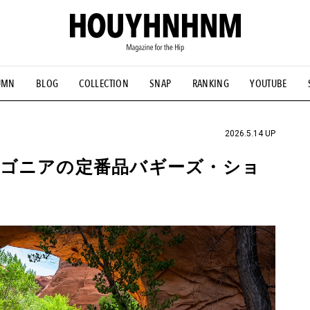
UMN
BLOG
COLLECTION
SNAP
RANKING
YOUTUBE
NS
#古着サミット
#NEW VINTAGE
#マイナーグッド図鑑
#FOCUS IT
#AH.H
#ととけん
#FASHION
#MUSIC
#M
2026.5.14 UP
ゴニアの定番品バギーズ・ショ