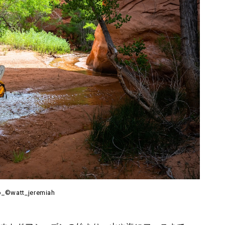
o_©watt_jeremiah