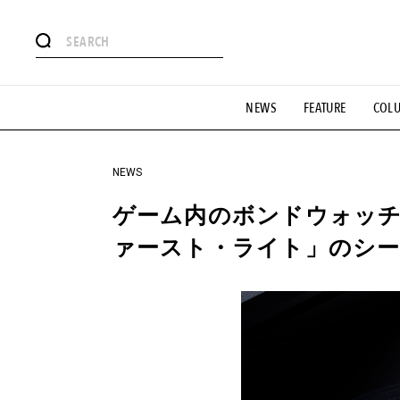
#注目のタグ
NEWS
FEATURE
COL
#SHOPPING ADDICT
#憧れの逸品
#ESSENTIAL DESIG
#GH 銘品の所以
#フイナムのYouTube
#Commune H
#SPORTS
#HANDSOME HANDBOOK
NEWS
ゲーム内のボンドウォッチ
ァースト・ライト」のシ