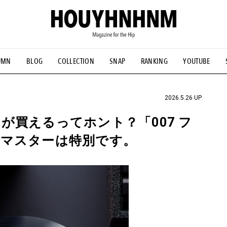
UMN
BLOG
COLLECTION
SNAP
RANKING
YOUTUBE
NS
#古着サミット
#NEW VINTAGE
#マイナーグッド図鑑
#FOCUS IT
#AH.H
#ととけん
#FASHION
#MUSIC
#M
2026.5.26 UP
が買えるってホント？「007 フ
ーマスターは特別です。