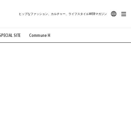
ヒップなファッション、カルチャー、ライフスタイルWEBマガジン
JA
SPECIAL SITE
Commune H
#路地裏てぃーん。
#MONTHLY JOURNAL
EN
OVIE
#LIFESTYLE
#SNEAKER
#OUTDOOR