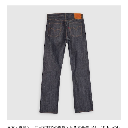
素材・縫製ともに日本製での復刻となる本モデルは、13.1ozのレ