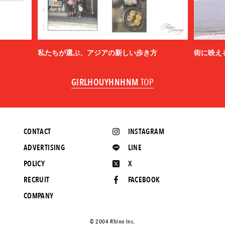
私たちが選ぶ、アジアの新しい歩き方
街に映え
GIRLHOUYHNHNM
TOP
CONTACT
INSTAGRAM
ADVERTISING
LINE
POLICY
X
RECRUIT
FACEBOOK
COMPANY
©️ 2004 Rhino Inc.