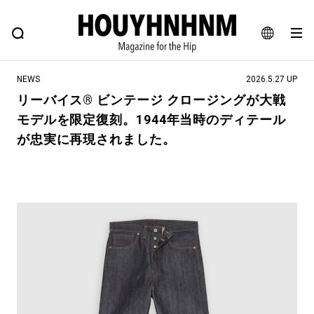
NEWS
FEATURE
BLOG
SNAP
Commune H
ヒップなファッション、カルチャー、ライフスタイルWEBマガジン
JA
NEWS
2026.5.27 UP
EN
リーバイス® ビンテージ クロージングが大戦
モデルを限定復刻。1944年当時のディテール
#注目のタグ
が忠実に再現されました。
#SHOPPING ADDICT
#憧れの逸品
#ESSENTIAL DESIGNS
#古着サミット
#NEW VINTAGE
#マイナーグッド図鑑
#路地裏てぃーん。
#MONTHLY JOURNAL
#GH 銘品の所以
#フイナムのYouTube
#Commune H
#FOCUS IT
#AH.H
#ととけん
#FASHION
#MUSIC
#MOVIE