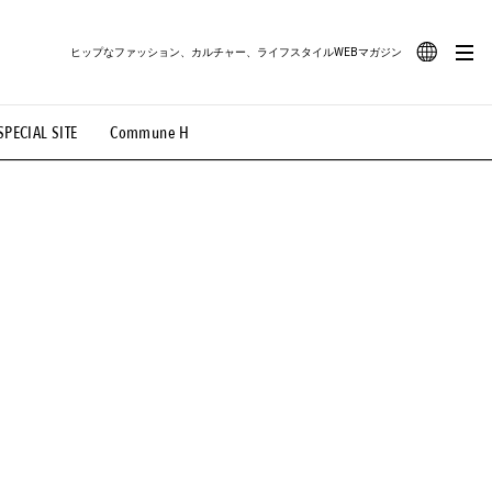
ヒップなファッション、カルチャー、ライフスタイルWEBマガジン
JA
SPECIAL SITE
Commune H
#路地裏てぃーん。
#MONTHLY JOURNAL
EN
OVIE
#LIFESTYLE
#SNEAKER
#OUTDOOR