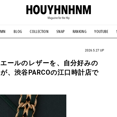
UMN
BLOG
COLLECTION
SNAP
RANKING
YOUTUBE
NS
#古着サミット
#NEW VINTAGE
#マイナーグッド図鑑
#FOCUS IT
#AH.H
#ととけん
#FASHION
#MUSIC
#M
2026.5.27 UP
エールのレザーを、自分好みの
が、渋谷PARCOの江口時計店で