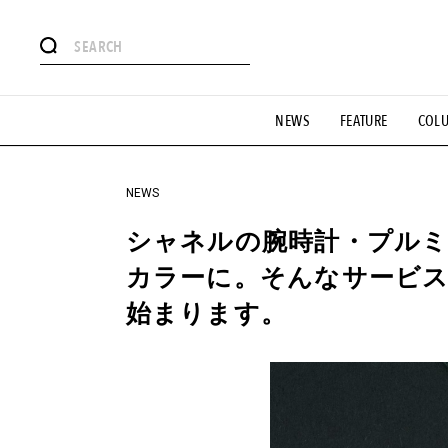
#注目のタグ
NEWS
FEATURE
COL
#SHOPPING ADDICT
#憧れの逸品
#ESSENTIAL DESIG
#GH 銘品の所以
#フイナムのYouTube
#Commune H
#SPORTS
#HANDSOME HANDBOOK
NEWS
シャネルの腕時計・プルミ
カラーに。そんなサービス
始まります。