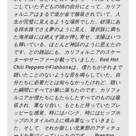
ごしていた子どもの頃の自分にとって、カリフ
ォルニアはまるで道が金で舗装されていて、人
生が完璧に見えるような場所でした。砂漠にあ
る排水路でさえ夢のように見え、選択肢に満ち
た海岸線には絶えず波が押し寄せ、太陽はいつ
も輝いている。ほとんど神話のように思えたの
です。どの雑誌にも、カリフォルニアのスケー
ターやサーファーが載っていました。Red Hot
Chili PeppersやFishboneは、僕たちがそれまで
聴いたことのないような音を鳴らしていた。自
分たちに必要だとは知らなかったけれど、聴い
た瞬間にすべてが腑に落ちたのです。カリフォ
ルニアが僕たちにもたらしたすべてのものは吸
収され、重なり合い、もともと持っていたプレ
ッピーな感覚、時にはパンク、時にはヒップホ
ップのスタイルの上に積み重なっていきまし
た。そして、それが新しい北東部のアティチュ
ードを形づくっていったのです。 Brendon