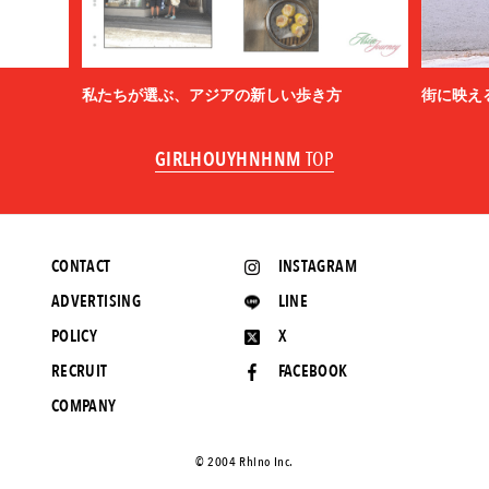
私たちが選ぶ、アジアの新しい歩き方
街に映え
GIRLHOUYHNHNM
TOP
CONTACT
INSTAGRAM
ADVERTISING
LINE
POLICY
X
RECRUIT
FACEBOOK
COMPANY
©️ 2004 Rhino Inc.