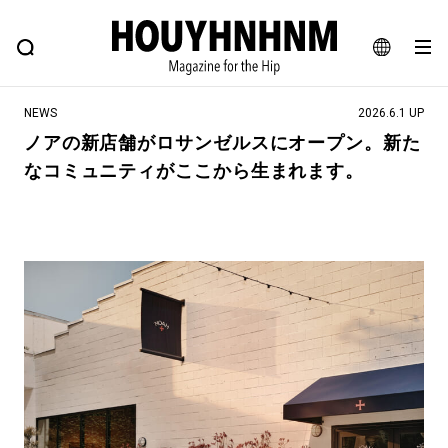
NEWS
FEATURE
BLOG
SNAP
Commune H
ヒップなファッション、カルチャー、ライフスタイルWEBマガジン
JA
NEWS
2026.6.1 UP
EN
ノアの新店舗がロサンゼルスにオープン。新た
なコミュニティがここから生まれます。
#注目のタグ
#SHOPPING ADDICT
#憧れの逸品
#ESSENTIAL DESIGNS
#古着サミット
#NEW VINTAGE
#マイナーグッド図鑑
#路地裏てぃーん。
#MONTHLY JOURNAL
#GH 銘品の所以
#フイナムのYouTube
#Commune H
#FOCUS IT
#AH.H
#ととけん
#FASHION
#MUSIC
#MOVIE