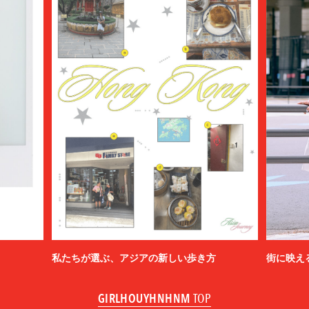
私たちが選ぶ、アジアの新しい歩き方
街に映え
GIRLHOUYHNHNM
TOP