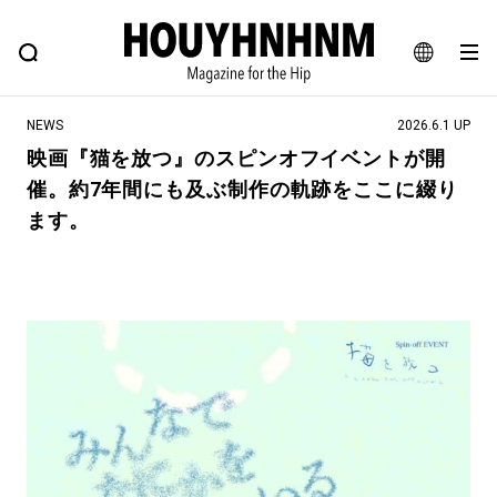
NEWS
FEATURE
BLOG
SNAP
Commune H
ヒップなファッション、カルチャー、ライフスタイルWEBマガジン
JA
NEWS
2026.6.1 UP
EN
映画『猫を放つ』のスピンオフイベントが開
催。約7年間にも及ぶ制作の軌跡をここに綴り
#注目のタグ
ます。
#SHOPPING ADDICT
#憧れの逸品
#ESSENTIAL DESIGNS
#古着サミット
#NEW VINTAGE
#マイナーグッド図鑑
#路地裏てぃーん。
#MONTHLY JOURNAL
#GH 銘品の所以
#フイナムのYouTube
#Commune H
#FOCUS IT
#AH.H
#ととけん
#FASHION
#MUSIC
#MOVIE