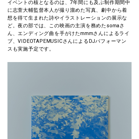
イベントの核となるのは、7年間にも及ぶ制作期間中
に志萱⼤輔監督本人が撮り溜めた写真、劇中から着
想を得て生まれた詩やイラストレーションの展示な
ど。夜の部では、この映画の主演を務めたsomaさ
ん、エンディング曲を手がけたmmmさんによるライ
ブ、VIDEOTAPEMUSICさんによるDJパフォーマン
スも実施予定です。