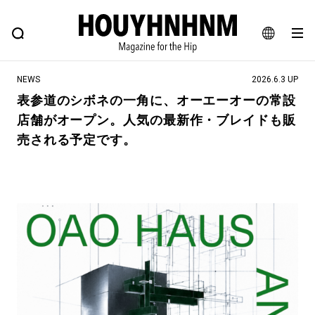
NEWS
FEATURE
BLOG
SNAP
Commune H
ヒップなファッション、カルチャー、ライフスタイルWEBマガジン
JA
NEWS
2026.6.3 UP
EN
表参道のシボネの一角に、オーエーオーの常設
店舗がオープン。人気の最新作・ブレイドも販
#注目のタグ
売される予定です。
#SHOPPING ADDICT
#憧れの逸品
#ESSENTIAL DESIGNS
#古着サミット
#NEW VINTAGE
#マイナーグッド図鑑
#路地裏てぃーん。
#MONTHLY JOURNAL
#GH 銘品の所以
#フイナムのYouTube
#Commune H
#FOCUS IT
#AH.H
#ととけん
#FASHION
#MUSIC
#MOVIE