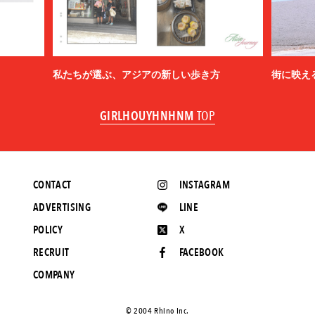
私たちが選ぶ、アジアの新しい歩き方
街に映え
GIRLHOUYHNHNM
TOP
CONTACT
INSTAGRAM
ADVERTISING
LINE
POLICY
X
RECRUIT
FACEBOOK
COMPANY
©️ 2004 Rhino Inc.