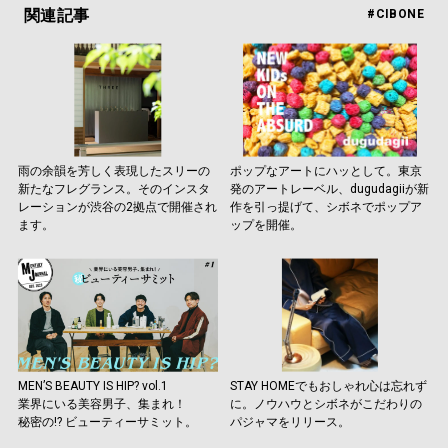
関連記事
#CIBONE
雨の余韻を芳しく表現したスリーの
ポップなアートにハッとして。東京
新たなフレグランス。そのインスタ
発のアートレーベル、dugudagiiが新
レーションが渋谷の2拠点で開催され
作を引っ提げて、シボネでポップア
ます。
ップを開催。
MEN’S BEAUTY IS HIP? vol.1
STAY HOMEでもおしゃれ心は忘れず
業界にいる美容男子、集まれ！
に。ノウハウとシボネがこだわりの
秘密の!? ビューティーサミット。
パジャマをリリース。