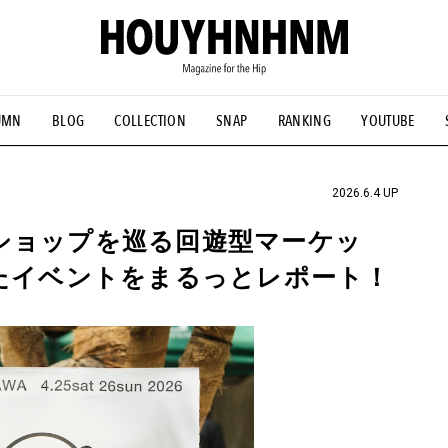
UMN
BLOG
COLLECTION
SNAP
RANKING
YOUTUBE
NS
#古着サミット
#NEW VINTAGE
#マイナーグッド図鑑
#FOCUS IT
#AH.H
#ととけん
#FASHION
#MUSIC
#M
2026.6.4 UP
かなショップを巡る回遊型マーケッ
したイベントをまるっとレポート！