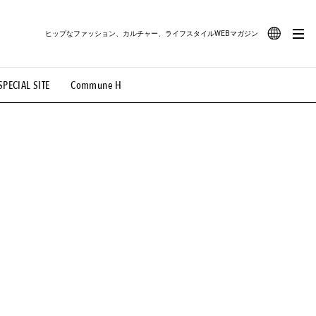
ヒップなファッション、カルチャー、ライフスタイルWEBマガジン
JA
SPECIAL SITE
Commune H
#路地裏てぃーん。
#MONTHLY JOURNAL
EN
OVIE
#LIFESTYLE
#SNEAKER
#OUTDOOR