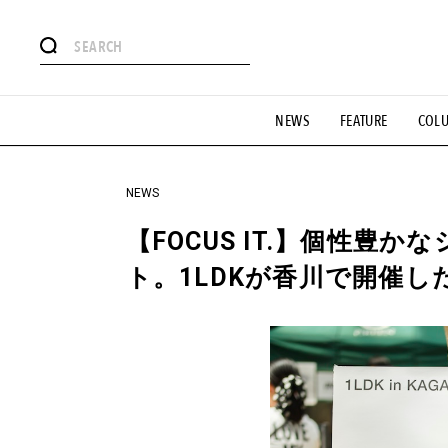
#注目のタグ
NEWS
FEATURE
COL
#SHOPPING ADDICT
#憧れの逸品
#ESSENTIAL DESIG
#GH 銘品の所以
#フイナムのYouTube
#Commune H
#SPORTS
#HANDSOME HANDBOOK
NEWS
【FOCUS IT.】個性豊
ト。1LDKが香川で開催