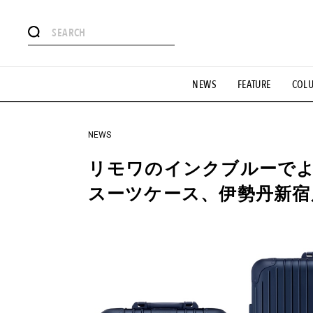
#注目のタグ
NEWS
FEATURE
COL
#SHOPPING ADDICT
#憧れの逸品
#ESSENTIAL DESIG
#GH 銘品の所以
#フイナムのYouTube
#Commune H
#SPORTS
#HANDSOME HANDBOOK
NEWS
リモワのインクブルーで
スーツケース、伊勢丹新宿