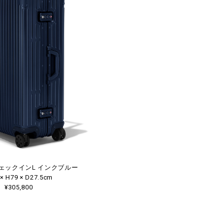
L チェックインL インクブルー
× H79 × D27.5cm
¥305,800