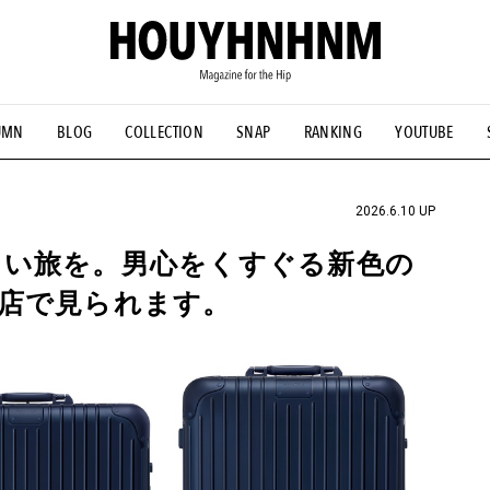
UMN
BLOG
COLLECTION
SNAP
RANKING
YOUTUBE
NS
#古着サミット
#NEW VINTAGE
#マイナーグッド図鑑
#FOCUS IT
#AH.H
#ととけん
#FASHION
#MUSIC
#M
2026.6.10 UP
よい旅を。男心をくすぐる新色の
店で見られます。