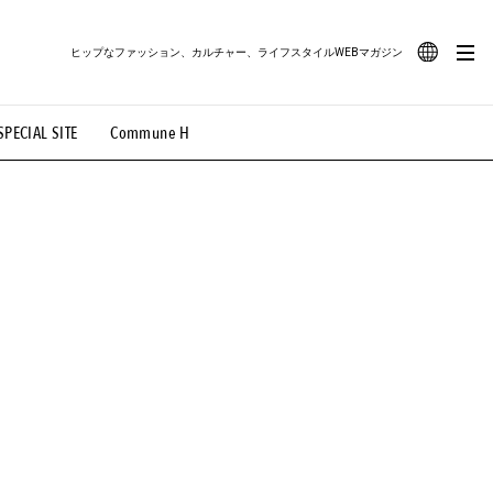
ヒップなファッション、カルチャー、ライフスタイルWEBマガジン
JA
SPECIAL SITE
Commune H
#路地裏てぃーん。
#MONTHLY JOURNAL
EN
OVIE
#LIFESTYLE
#SNEAKER
#OUTDOOR