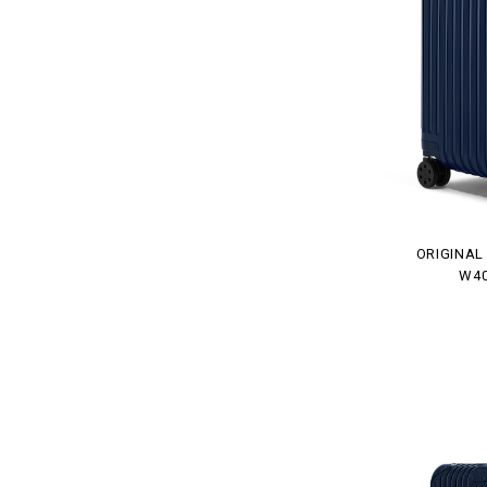
ORIGIN
W40