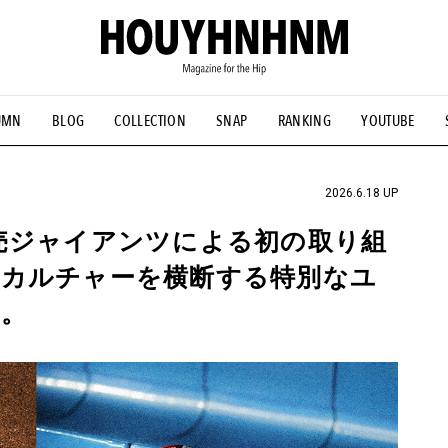
UMN
BLOG
COLLECTION
SNAP
RANKING
YOUTUBE
NS
#古着サミット
#NEW VINTAGE
#マイナーグッド図鑑
#FOCUS IT
#AH.H
#ととけん
#FASHION
#MUSIC
#M
2026.6.18 UP
売ジャイアンツによる初の取り組
、カルチャーを横断する特別なユ
。