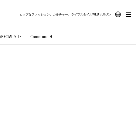
ヒップなファッション、カルチャー、ライフスタイルWEBマガジン
JA
SPECIAL SITE
Commune H
#路地裏てぃーん。
#MONTHLY JOURNAL
EN
OVIE
#LIFESTYLE
#SNEAKER
#OUTDOOR