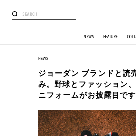
#注目のタグ
NEWS
FEATURE
COL
#SHOPPING ADDICT
#憧れの逸品
#ESSENTIAL DESIG
#GH 銘品の所以
#フイナムのYouTube
#Commune H
#SPORTS
#HANDSOME HANDBOOK
NEWS
ジョーダン ブランドと読
み。野球とファッション
ニフォームがお披露目です