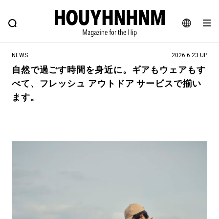
NEWS
FEATURE
BLOG
SNAP
Commune H
ヒップなファッション、カルチャー、ライフスタイルWEBマガジン
JA
NEWS
2026.6.23 UP
EN
自然で過ごす時間を身近に。ギアもウェアもす
べて、フレッシュ アウトドア サービスで揃い
#注目のタグ
ます。
#SHOPPING ADDICT
#憧れの逸品
#ESSENTIAL DESIGNS
#古着サミット
#NEW VINTAGE
#マイナーグッド図鑑
#路地裏てぃーん。
#MONTHLY JOURNAL
#GH 銘品の所以
#フイナムのYouTube
#Commune H
#FOCUS IT
#AH.H
#ととけん
#FASHION
#MUSIC
#MOVIE