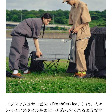
#LIFESTYLE
#SNEAKER
#OUTDOOR
#SPORTS
#HANDSOME HANDBOOK
〈フレッシュサービス（FreshService）〉は、人々
のライフスタイルをまるっと彩ってくれるようなブ