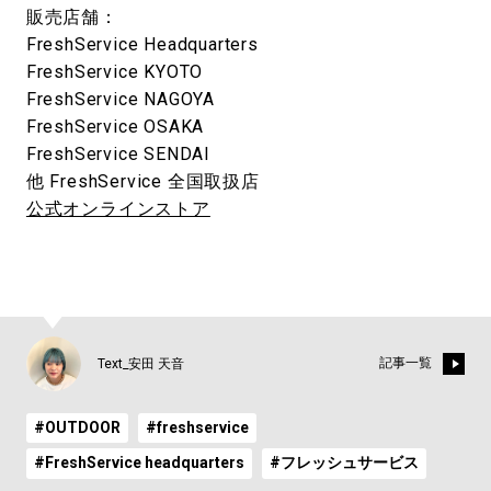
販売店舗：
FreshService Headquarters
FreshService KYOTO
FreshService NAGOYA
FreshService OSAKA
FreshService SENDAI
他 FreshService 全国取扱店
公式オンラインストア
記事一覧
Text_安田 天音
#OUTDOOR
#freshservice
#FreshService headquarters
#フレッシュサービス