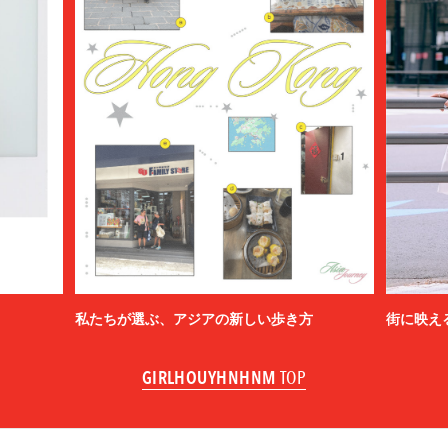
私たちが選ぶ、アジアの新しい歩き方
街に映え
GIRLHOUYHNHNM
TOP