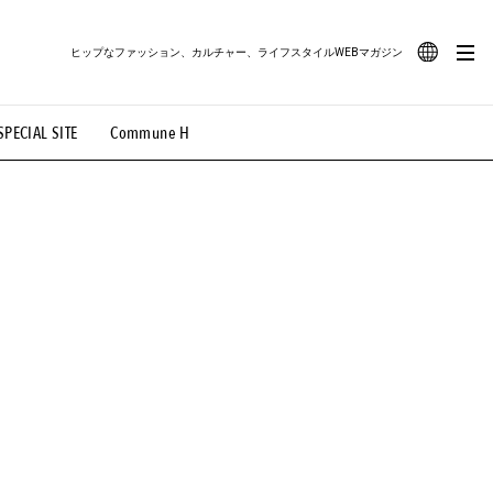
ヒップなファッション、カルチャー、ライフスタイルWEBマガジン
JA
SPECIAL SITE
Commune H
#路地裏てぃーん。
#MONTHLY JOURNAL
EN
OVIE
#LIFESTYLE
#SNEAKER
#OUTDOOR