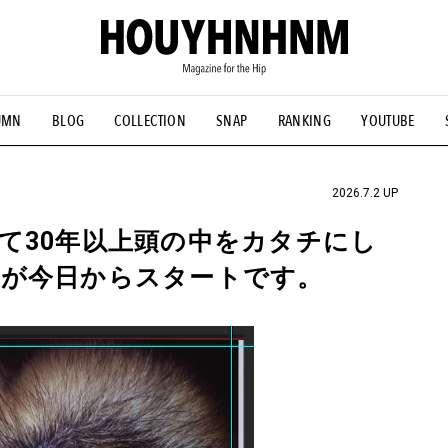
UMN
BLOG
COLLECTION
SNAP
RANKING
YOUTUBE
NS
#古着サミット
#NEW VINTAGE
#マイナーグッド図鑑
#FOCUS IT
#AH.H
#ととけん
#FASHION
#MUSIC
#M
2026.7.2 UP
て30年以上頭の中をカタチにし
示が今日からスタートです。