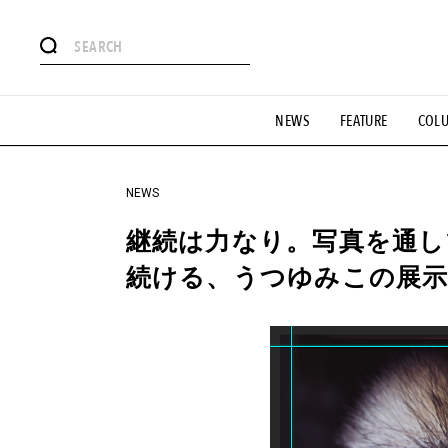
#注目のタグ
NEWS
FEATURE
COL
#SHOPPING ADDICT
#憧れの逸品
#ESSENTIAL DESIG
#GH 銘品の所以
#フイナムのYouTube
#Commune H
#SPORTS
#HANDSOME HANDBOOK
NEWS
継続は力なり。写真を通し
続ける、うつゆみこの展