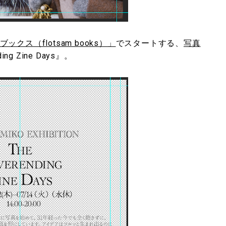
クス（flotsam books）」
でスタートする、
写真
ng Zine Days』。