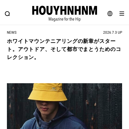
NEWS
FEATURE
BLOG
SNAP
Commune H
ヒップなファッション、カルチャー、ライフスタイルWEBマガジン
JA
NEWS
2026.7.3 UP
EN
ホワイトマウンテニアリングの新章がスター
ト。アウトドア、そして都市でまとうためのコ
#注目のタグ
レクション。
#SHOPPING ADDICT
#憧れの逸品
#ESSENTIAL DESIGNS
#古着サミット
#NEW VINTAGE
#マイナーグッド図鑑
#路地裏てぃーん。
#MONTHLY JOURNAL
#GH 銘品の所以
#フイナムのYouTube
#Commune H
#FOCUS IT
#AH.H
#ととけん
#FASHION
#MUSIC
#MOVIE