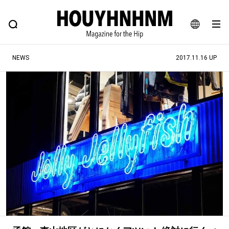
NEWS
FEATURE
BLOG
SNAP
Commune H
ヒップなファッション、カルチャー、ライフスタイルWEBマガジン
JA
NEWS
2017.11.16 UP
EN
#注目のタグ
#SHOPPING ADDICT
#憧れの逸品
#ESSENTIAL DESIGNS
#古着サミット
#NEW VINTAGE
#マイナーグッド図鑑
#路地裏てぃーん。
#MONTHLY JOURNAL
#GH 銘品の所以
#フイナムのYouTube
#Commune H
#FOCUS IT
#AH.H
#ととけん
#FASHION
#MUSIC
#MOVIE