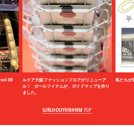
ol.08
ルクア大阪ファッションフロアがリニューア
私たちが
ル！ ガールフイナムが、ガイドマップを作り
ました。
GIRLHOUYHNHNM
TOP