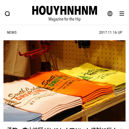
NEWS
FEATURE
BLOG
SNAP
Commune H
ヒップなファッション、カルチャー、ライフスタイルWEBマガジン
JA
NEWS
2017.11.16 UP
EN
#注目のタグ
#SHOPPING ADDICT
#憧れの逸品
#ESSENTIAL DESIGNS
#古着サミット
#NEW VINTAGE
#マイナーグッド図鑑
#路地裏てぃーん。
#MONTHLY JOURNAL
#GH 銘品の所以
#フイナムのYouTube
#Commune H
#FOCUS IT
#AH.H
#ととけん
#FASHION
#MUSIC
#MOVIE