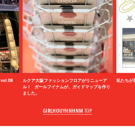
ol.08
ルクア大阪ファッションフロアがリニューア
私たちが
ル！ ガールフイナムが、ガイドマップを作り
ました。
GIRLHOUYHNHNM
TOP