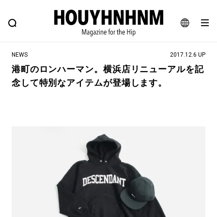
NEWS
FEATURE
BLOG
SNAP
Commune H
ヒップなファッション、カルチャー、ライフスタイルWEBマガジン
JA
NEWS
2017.12.6 UP
EN
港町のロンハーマン。横浜店リニューアルを記
念して特別なアイテムが登場します。
#注目のタグ
#SHOPPING ADDICT
#憧れの逸品
#ESSENTIAL DESIGNS
#古着サミット
#NEW VINTAGE
#マイナーグッド図鑑
#路地裏てぃーん。
#MONTHLY JOURNAL
#GH 銘品の所以
#フイナムのYouTube
#Commune H
#FOCUS IT
#AH.H
#ととけん
#FASHION
#MUSIC
#MOVIE