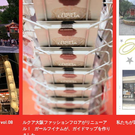
ol.08
ルクア大阪ファッションフロアがリニューア
私たちが
ル！ ガールフイナムが、ガイドマップを作り