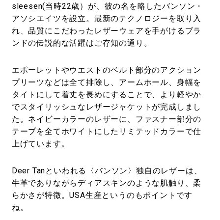
sleesen(当時22歳）が、彼の名を略したバンソン・
アソシエイツを設立。最新のテクノロジーを取り入
れ、品質にこだわったレザーウェアを手がけるブラ
ンドの伝説的な活躍はご存知の通り。
エポーレットやウエストのベルト部分のアクション
プリーツなどは全て排除し、アームホール、身幅を
タイトにして着丈を長めにすることで、より軽やか
でスタイリッシュなレザージャケットが完成しまし
た。ネイビーカラーのレザーに、ファスナー部分の
テープを全てホワイトにしたリミテッドカラーで仕
上げています。
Deer Tanといわれる〈バンソン〉独自のレザーは、
牛革でありながらディアスキンのような肌触り、柔
らかさが特徴。USA生産というのもポイントです
ね。