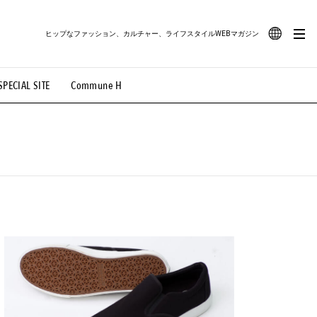
ヒップなファッション、カルチャー、ライフスタイルWEBマガジン
JA
SPECIAL SITE
Commune H
#路地裏てぃーん。
#MONTHLY JOURNAL
EN
OVIE
#LIFESTYLE
#SNEAKER
#OUTDOOR