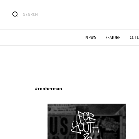
#注目のタグ
NEWS
FEATURE
COL
#SHOPPING ADDICT
#憧れの逸品
#ESSENTIAL DESIG
#GH 銘品の所以
#フイナムのYouTube
#Commune H
#SPORTS
#HANDSOME HANDBOOK
#ronherman