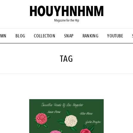
UMN
BLOG
COLLECTION
SNAP
RANKING
YOUTUBE
NS
#古着サミット
#NEW VINTAGE
#マイナーグッド図鑑
#FOCUS IT
#AH.H
#ととけん
#FASHION
#MUSIC
#M
TAG