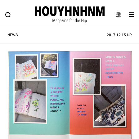
NEWS
FEATURE
BLOG
SNAP
Commune H
ヒップなファッション、カルチャー、ライフスタイルWEBマガジン
JA
NEWS
2017.12.15 UP
EN
#注目のタグ
#SHOPPING ADDICT
#憧れの逸品
#ESSENTIAL DESIGNS
#古着サミット
#NEW VINTAGE
#マイナーグッド図鑑
#路地裏てぃーん。
#MONTHLY JOURNAL
#GH 銘品の所以
#フイナムのYouTube
#Commune H
#FOCUS IT
#AH.H
#ととけん
#FASHION
#MUSIC
#MOVIE