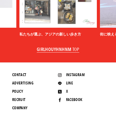
私たちが選ぶ、アジアの新しい歩き方
街に映え
GIRLHOUYHNHNM
TOP
CONTACT
INSTAGRAM
ADVERTISING
LINE
POLICY
X
RECRUIT
FACEBOOK
COMPANY