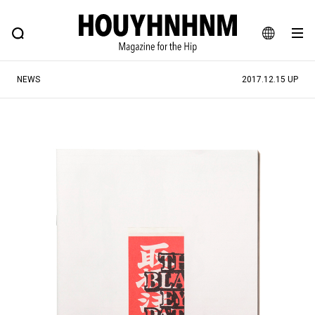
NEWS
FEATURE
BLOG
SNAP
Commune H
ヒップなファッション、カルチャー、ライフスタイルWEBマガジン
JA
NEWS
2017.12.15 UP
EN
#注目のタグ
#SHOPPING ADDICT
#憧れの逸品
#ESSENTIAL DESIGNS
#古着サミット
#NEW VINTAGE
#マイナーグッド図鑑
#路地裏てぃーん。
#MONTHLY JOURNAL
#GH 銘品の所以
#フイナムのYouTube
#Commune H
#FOCUS IT
#AH.H
#ととけん
#FASHION
#MUSIC
#MOVIE