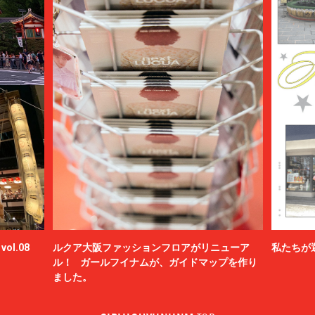
ol.08
ルクア大阪ファッションフロアがリニューア
私たちが
ル！ ガールフイナムが、ガイドマップを作り
ました。