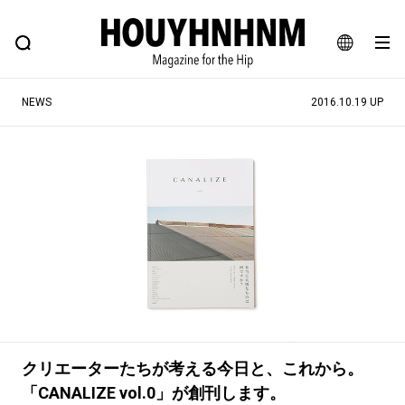
NEWS
FEATURE
BLOG
SNAP
Commune H
ヒップなファッション、カルチャー、ライフスタイルWEBマガジン
JA
NEWS
2016.10.19 UP
EN
#注目のタグ
#SHOPPING ADDICT
#憧れの逸品
#MONTHLY JOURNAL
#ESSENTIAL DESIGNS
#NEW VINTAGE
#古着サミット
#マイナーグッド図鑑
#フイナムのYouTube
#Commune H
#FOCUS IT
#AH.H
#ととけん
#FASHION
#MUSIC
#MOVIE
クリエーターたちが考える今日と、これから。
#LIFESTYLE
#SNEAKER
#OUTDOOR
「CANALIZE vol.0」が創刊します。