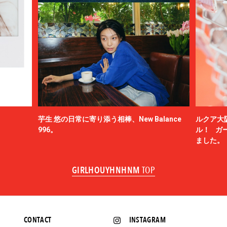
芋生 悠の日常に寄り添う相棒、New Balance
ルクア大
996。
ル！ ガ
ました。
GIRLHOUYHNHNM
TOP
CONTACT
INSTAGRAM