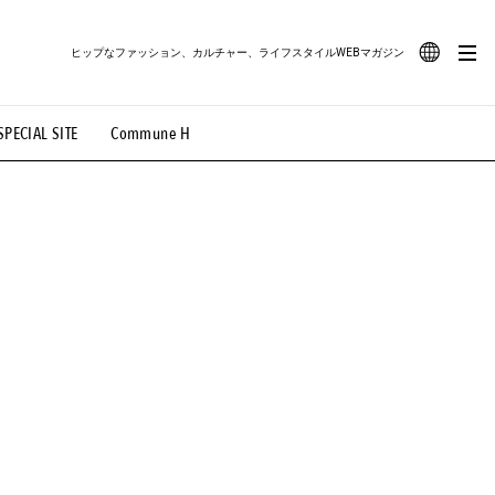
ヒップなファッション、カルチャー、ライフスタイルWEBマガジン
JA
SPECIAL SITE
Commune H
#路地裏てぃーん。
#MONTHLY JOURNAL
EN
OVIE
#LIFESTYLE
#SNEAKER
#OUTDOOR