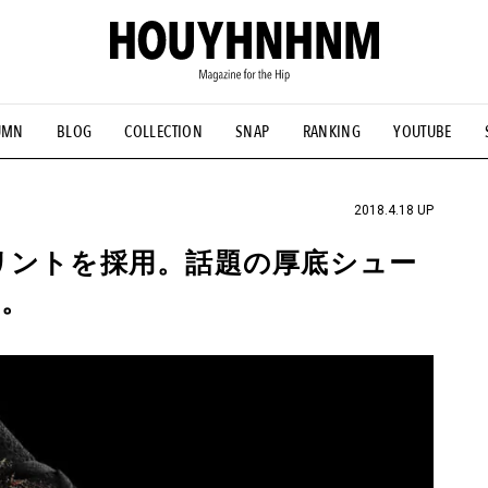
UMN
BLOG
COLLECTION
SNAP
RANKING
YOUTUBE
NS
#古着サミット
#NEW VINTAGE
#マイナーグッド図鑑
#FOCUS IT
#AH.H
#ととけん
#FASHION
#MUSIC
#M
2018.4.18 UP
リントを採用。話題の厚底シュー
。