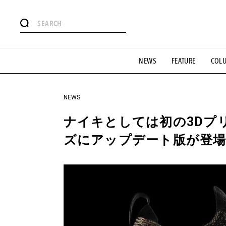
#注目のタグ
NEWS
FEATURE
COL
#SHOPPING ADDICT
#憧れの逸品
#ESSENTIAL DESIG
#GH 銘品の所以
#フイナムのYouTube
#Commune H
#SPORTS
#HANDSOME HANDBOOK
NEWS
ナイキとしては初の3Dプ
ズにアップデート版が登場