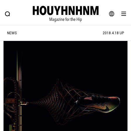
NEWS
FEATURE
BLOG
SNAP
Commune H
ヒップなファッション、カルチャー、ライフスタイルWEBマガジン
JA
NEWS
2018.4.18 UP
EN
#注目のタグ
#SHOPPING ADDICT
#憧れの逸品
#ESSENTIAL DESIGNS
#古着サミット
#NEW VINTAGE
#マイナーグッド図鑑
#路地裏てぃーん。
#MONTHLY JOURNAL
#GH 銘品の所以
#フイナムのYouTube
#Commune H
#FOCUS IT
#AH.H
#ととけん
#FASHION
#MUSIC
#MOVIE