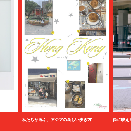
私たちが選ぶ、アジアの新しい歩き方
街に映え