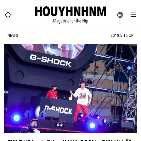
NEWS
FEATURE
BLOG
SNAP
Commune H
ヒップなファッション、カルチャー、ライフスタイルWEBマガジン
JA
NEWS
2018.5.15 UP
EN
#注目のタグ
#SHOPPING ADDICT
#憧れの逸品
#ESSENTIAL DESIGNS
#古着サミット
#NEW VINTAGE
#マイナーグッド図鑑
#路地裏てぃーん。
#MONTHLY JOURNAL
#GH 銘品の所以
#フイナムのYouTube
#Commune H
#FOCUS IT
#AH.H
#ととけん
#FASHION
#MUSIC
#MOVIE