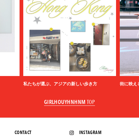
私たちが選ぶ、アジアの新しい歩き方
街に映え
GIRLHOUYHNHNM
TOP
CONTACT
INSTAGRAM