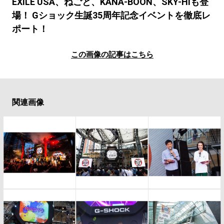
#LIFESTYLE
#SNEAKER
#OUTDOOR
EXILE USA、ねごと、KANA-BOON、SKY-HIも登
場！ Gショック生誕35周年記念イベントを徹底レ
#SPORTS
#HANDSOME HANDBOOK
ポート！
この画像の記事はこちら
関連画像