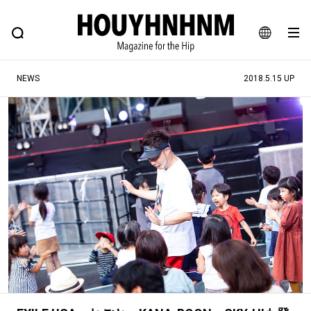
NEWS
FEATURE
BLOG
SNAP
Commune H
ヒップなファッション、カルチャー、ライフスタイルWEBマガジン
JA
NEWS
2018.5.15 UP
EN
#注目のタグ
#SHOPPING ADDICT
#憧れの逸品
#ESSENTIAL DESIGNS
#古着サミット
#NEW VINTAGE
#マイナーグッド図鑑
#路地裏てぃーん。
#MONTHLY JOURNAL
#GH 銘品の所以
#フイナムのYouTube
#Commune H
#FOCUS IT
#AH.H
#ととけん
#FASHION
#MUSIC
#MOVIE