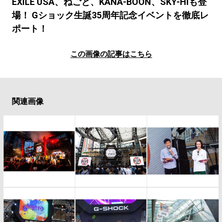
#LIFESTYLE
#SNEAKER
#OUTDOOR
EXILE USA、ねごと、KANA-BOON、SKY-HIも登
場！ Gショック生誕35周年記念イベントを徹底レ
#SPORTS
#HANDSOME HANDBOOK
ポート！
この画像の記事はこちら
関連画像