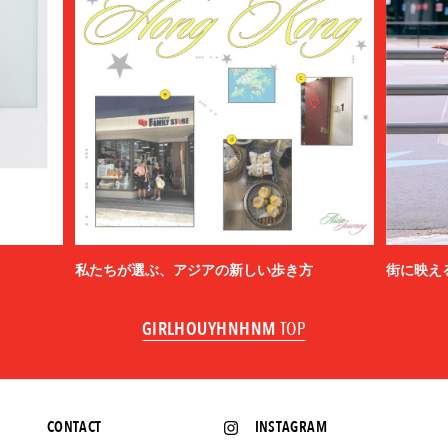
私たちが選ぶ、アジアの新しい歩き方
街に映え
GIRLHOUYHNHNM
TOP
CONTACT
INSTAGRAM