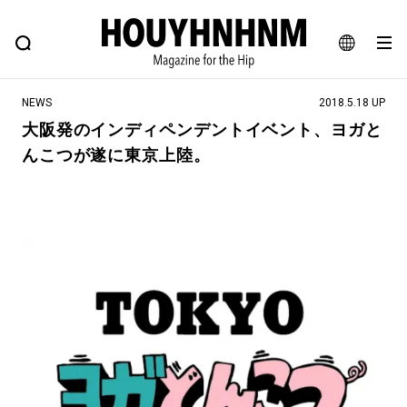
NEWS
FEATURE
BLOG
SNAP
Commune H
ヒップなファッション、カルチャー、ライフスタイルWEBマガジン
JA
NEWS
2018.5.18 UP
EN
大阪発のインディペンデントイベント、ヨガと
んこつが遂に東京上陸。
#注目のタグ
#SHOPPING ADDICT
#憧れの逸品
#ESSENTIAL DESIGNS
#古着サミット
#NEW VINTAGE
#マイナーグッド図鑑
#路地裏てぃーん。
#MONTHLY JOURNAL
#GH 銘品の所以
#フイナムのYouTube
#Commune H
#FOCUS IT
#AH.H
#ととけん
#FASHION
#MUSIC
#MOVIE