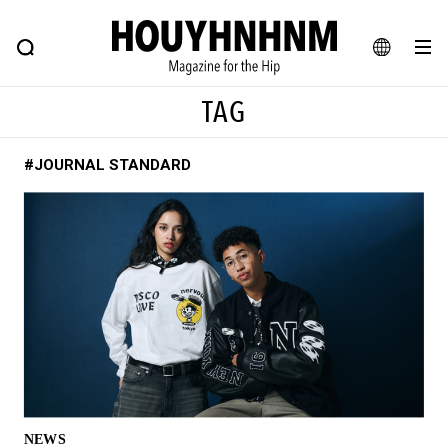
NEWS
FEATURE
BLOG
SNAP
Commune H
ヒップなファッション、カルチャー、ライフスタイルWEBマガジン
JA
TAG
EN
#JOURNAL STANDARD
#注目のタグ
#SHOPPING ADDICT
#憧れの逸品
#ESSENTIAL DESIGNS
#古着サミット
#NEW VINTAGE
#マイナーグッド図鑑
#路地裏てぃーん。
#MONTHLY JOURNAL
#GH 銘品の所以
#フイナムのYouTube
#Commune H
#FOCUS IT
#AH.H
#ととけん
#FASHION
#MUSIC
#MOVIE
NEWS