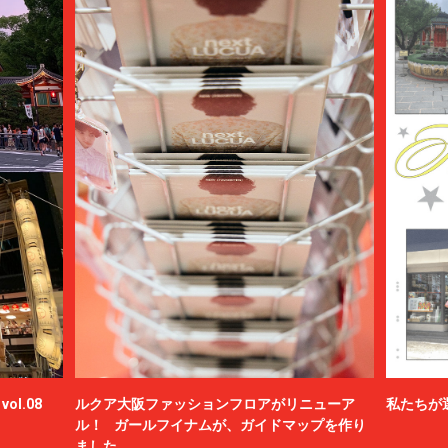
ol.08
ルクア大阪ファッションフロアがリニューア
私たちが
ル！ ガールフイナムが、ガイドマップを作り
ました。