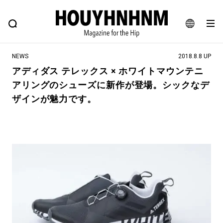
NEWS
FEATURE
BLOG
SNAP
Commune H
ヒップなファッション、カルチャー、ライフスタイルWEBマガジン
JA
NEWS
2018.8.8 UP
EN
アディダス テレックス × ホワイトマウンテニ
アリングのシューズに新作が登場。シックなデ
#注目のタグ
ザインが魅力です。
#SHOPPING ADDICT
#憧れの逸品
#ESSENTIAL DESIGNS
#古着サミット
#NEW VINTAGE
#マイナーグッド図鑑
#路地裏てぃーん。
#MONTHLY JOURNAL
#GH 銘品の所以
#フイナムのYouTube
#Commune H
#FOCUS IT
#AH.H
#ととけん
#FASHION
#MUSIC
#MOVIE