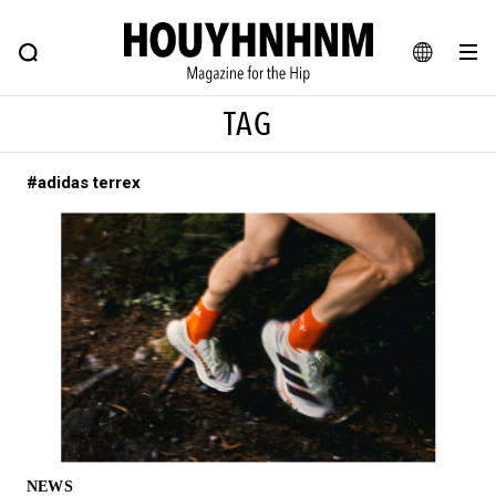
NEWS
FEATURE
BLOG
SNAP
Commune H
ヒップなファッション、カルチャー、ライフスタイルWEBマガジン
JA
TAG
EN
#adidas terrex
#注目のタグ
#SHOPPING ADDICT
#憧れの逸品
#ESSENTIAL DESIGNS
#古着サミット
#NEW VINTAGE
#マイナーグッド図鑑
#路地裏てぃーん。
#MONTHLY JOURNAL
#GH 銘品の所以
#フイナムのYouTube
#Commune H
#FOCUS IT
#AH.H
#ととけん
#FASHION
#MUSIC
#MOVIE
NEWS