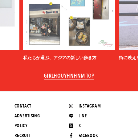
私たちが選ぶ、アジアの新しい歩き方
街に映え
GIRLHOUYHNHNM
TOP
CONTACT
INSTAGRAM
ADVERTISING
LINE
POLICY
X
RECRUIT
FACEBOOK