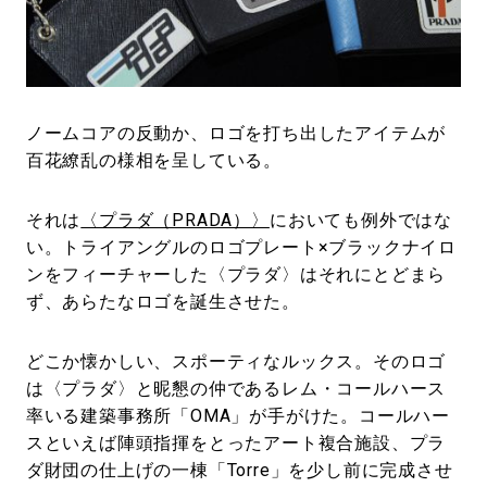
#LIFESTYLE
#SNEAKER
#OUTDOOR
#SPORTS
#HANDSOME HANDBOOK
ノームコアの反動か、ロゴを打ち出したアイテムが
百花繚乱の様相を呈している。
それは
〈プラダ（PRADA）〉
においても例外ではな
い。トライアングルのロゴプレート×ブラックナイロ
ンをフィーチャーした〈プラダ〉はそれにとどまら
ず、あらたなロゴを誕生させた。
どこか懐かしい、スポーティなルックス。そのロゴ
は〈プラダ〉と昵懇の仲であるレム・コールハース
率いる建築事務所「OMA」が手がけた。コールハー
スといえば陣頭指揮をとったアート複合施設、プラ
ダ財団の仕上げの一棟「Torre」を少し前に完成させ