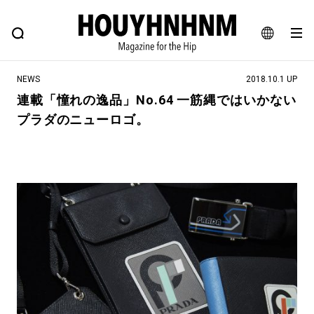
NEWS
FEATURE
BLOG
SNAP
Commune H
ヒップなファッション、カルチャー、ライフスタイルWEBマガジン
JA
NEWS
2018.10.1 UP
EN
連載「憧れの逸品」No.64 一筋縄ではいかない
プラダのニューロゴ。
#注目のタグ
#SHOPPING ADDICT
#憧れの逸品
#ESSENTIAL DESIGNS
#古着サミット
#NEW VINTAGE
#マイナーグッド図鑑
#路地裏てぃーん。
#MONTHLY JOURNAL
#GH 銘品の所以
#フイナムのYouTube
#Commune H
#FOCUS IT
#AH.H
#ととけん
#FASHION
#MUSIC
#MOVIE