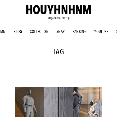
UMN
BLOG
COLLECTION
SNAP
RANKING
YOUTUBE
NS
#古着サミット
#NEW VINTAGE
#マイナーグッド図鑑
#FOCUS IT
#AH.H
#ととけん
#FASHION
#MUSIC
#M
TAG