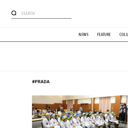
#注目のタグ
NEWS
FEATURE
COL
#SHOPPING ADDICT
#憧れの逸品
#ESSENTIAL DESIG
#GH 銘品の所以
#フイナムのYouTube
#Commune H
#SPORTS
#HANDSOME HANDBOOK
#PRADA