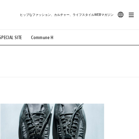
ヒップなファッション、カルチャー、ライフスタイルWEBマガジン
JA
SPECIAL SITE
Commune H
#路地裏てぃーん。
#MONTHLY JOURNAL
EN
OVIE
#LIFESTYLE
#SNEAKER
#OUTDOOR