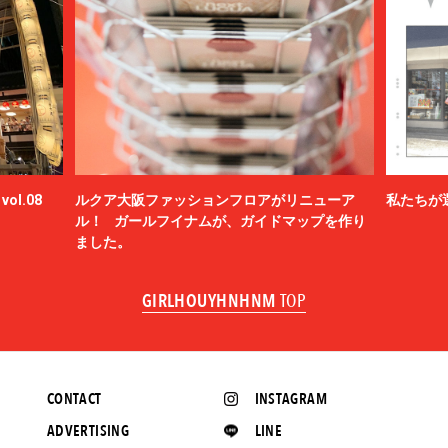
ol.08
ルクア大阪ファッションフロアがリニューア
私たちが
ル！ ガールフイナムが、ガイドマップを作り
ました。
GIRLHOUYHNHNM
TOP
CONTACT
INSTAGRAM
ADVERTISING
LINE