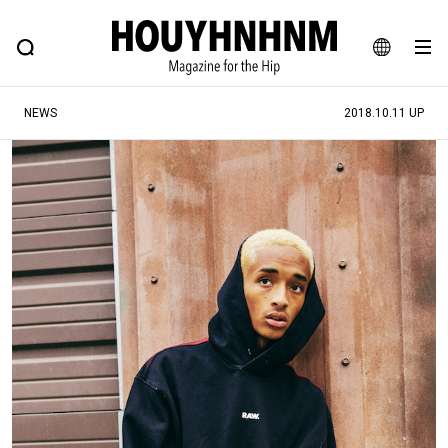
NEWS
FEATURE
BLOG
SNAP
Commune H
ヒップなファッション、カルチャー、ライフスタイルWEBマガジン
JA
NEWS
2018.10.11 UP
EN
#注目のタグ
#SHOPPING ADDICT
#憧れの逸品
#ESSENTIAL DESIGNS
#古着サミット
#NEW VINTAGE
#マイナーグッド図鑑
#路地裏てぃーん。
#MONTHLY JOURNAL
#GH 銘品の所以
#フイナムのYouTube
#Commune H
#FOCUS IT
#AH.H
#ととけん
#FASHION
#MUSIC
#MOVIE