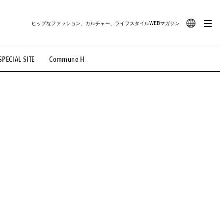
ヒップなファッション、カルチャー、ライフスタイルWEBマガジン
JA
SPECIAL SITE
Commune H
#路地裏てぃーん。
#MONTHLY JOURNAL
EN
OVIE
#LIFESTYLE
#SNEAKER
#OUTDOOR