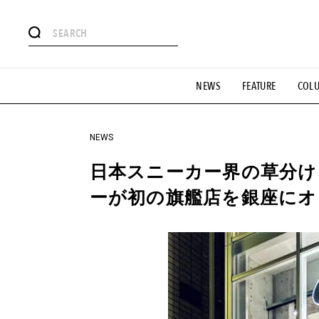
#注目のタグ
NEWS
FEATURE
COL
#SHOPPING ADDICT
#憧れの逸品
#ESSENTIAL DESIG
#GH 銘品の所以
#フイナムのYouTube
#Commune H
#SPORTS
#HANDSOME HANDBOOK
NEWS
日本スニーカー界の草分け
ーが初の旗艦店を銀座にオ