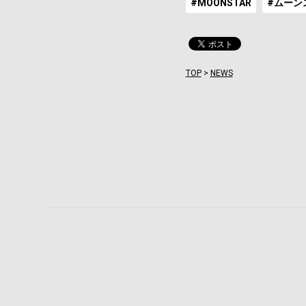
#MOONSTAR
#ムーン
TOP
>
NEWS