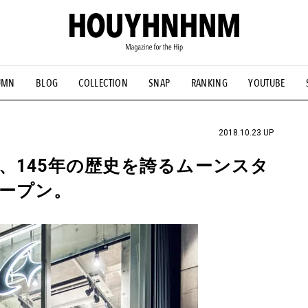
UMN
BLOG
COLLECTION
SNAP
RANKING
YOUTUBE
NS
#古着サミット
#NEW VINTAGE
#マイナーグッド図鑑
#FOCUS IT
#AH.H
#ととけん
#FASHION
#MUSIC
#M
2018.10.23 UP
、145年の歴史を誇るムーンスタ
ープン。