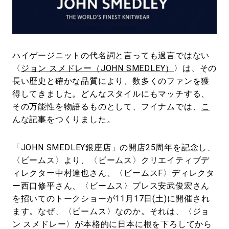
#LIFESTYLE
#SNEAKER
#OUTDOOR
#SPORTS
#HANDSOME HANDBOOK
ハイゲージニットの代名詞と言っても過言ではない
〈
ジョン スメドレー（JOHN SMEDLEY）
〉は、その
長い歴史と確かな品質により、数多くのファンを獲
得してきました。どんなスタイルにもマッチする、
その万能性を物語るものとして、フイナムでは、
こ
んな記事
をつくりました。
「JOHN SMEDLEY銀座店」の開店25周年を記念し、
〈ビームス〉より、〈ビームス〉クリエイティブデ
ィレクター中村達也さん、〈ビームスF〉ディレクタ
ー西口修平さん、〈ビームス〉プレス安武俊宏さん
を招いてのトークショーが11月17日(土)に開催され
ます。なぜ、〈ビームス〉なのか。それは、〈ジョ
ン スメドレー〉が本格的に日本に根を下ろしてから