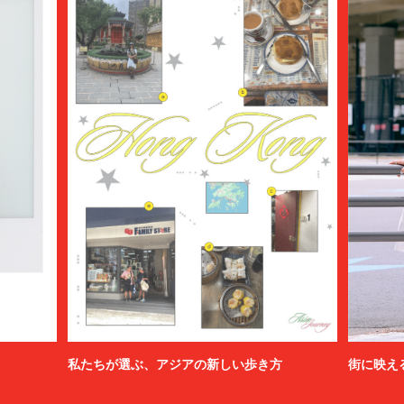
私たちが選ぶ、アジアの新しい歩き方
街に映え