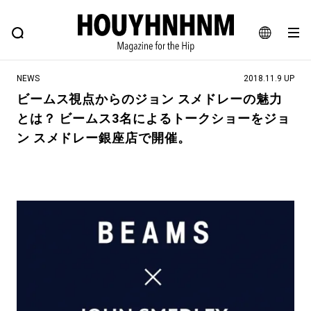
NEWS
FEATURE
BLOG
SNAP
Commune H
ヒップなファッション、カルチャー、ライフスタイルWEBマガジン
JA
NEWS
2018.11.9 UP
EN
ビームス視点からのジョン スメドレーの魅力
とは？ ビームス3名によるトークショーをジョ
#注目のタグ
ン スメドレー銀座店で開催。
#SHOPPING ADDICT
#憧れの逸品
#ESSENTIAL DESIGNS
#古着サミット
#NEW VINTAGE
#マイナーグッド図鑑
#路地裏てぃーん。
#MONTHLY JOURNAL
#GH 銘品の所以
#フイナムのYouTube
#Commune H
#FOCUS IT
#AH.H
#ととけん
#FASHION
#MUSIC
#MOVIE