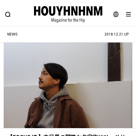
NEWS
FEATURE
BLOG
SNAP
Commune H
ヒップなファッション、カルチャー、ライフスタイルWEBマガジン
JA
NEWS
2018.12.21 UP
EN
#注目のタグ
#SHOPPING ADDICT
#憧れの逸品
#ESSENTIAL DESIGNS
#古着サミット
#NEW VINTAGE
#マイナーグッド図鑑
#路地裏てぃーん。
#MONTHLY JOURNAL
#GH 銘品の所以
#フイナムのYouTube
#Commune H
#FOCUS IT
#AH.H
#ととけん
#FASHION
#MUSIC
#MOVIE