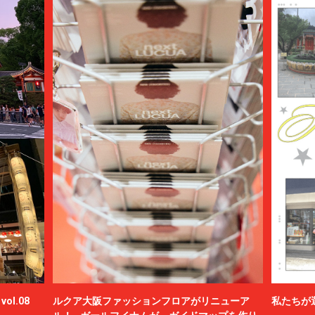
ol.08
ルクア大阪ファッションフロアがリニューア
私たちが