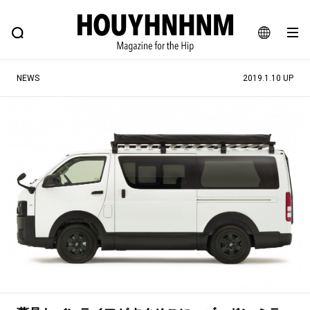
NEWS
FEATURE
BLOG
SNAP
Commune H
ヒップなファッション、カルチャー、ライフスタイルWEBマガジン
JA
NEWS
2019.1.10 UP
EN
#注目のタグ
#SHOPPING ADDICT
#憧れの逸品
#ESSENTIAL DESIGNS
#古着サミット
#NEW VINTAGE
#マイナーグッド図鑑
#路地裏てぃーん。
#MONTHLY JOURNAL
#GH 銘品の所以
#フイナムのYouTube
#Commune H
#FOCUS IT
#AH.H
#ととけん
#FASHION
#MUSIC
#MOVIE