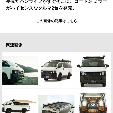
#LIFESTYLE
#SNEAKER
#OUTDOOR
夢見たバンライフがすぐそこに。ゴードン ミラー
がハイセンスなクルマ2台を発売。
#SPORTS
#HANDSOME HANDBOOK
この画像の記事はこちら
関連画像