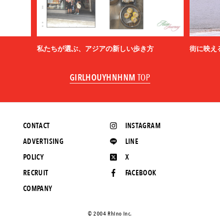
私たちが選ぶ、アジアの新しい歩き方
街に映え
GIRLHOUYHNHNM
TOP
CONTACT
INSTAGRAM
ADVERTISING
LINE
POLICY
X
RECRUIT
FACEBOOK
COMPANY
©️ 2004 Rhino Inc.