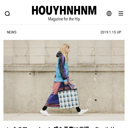
NEWS
FEATURE
BLOG
SNAP
Commune H
ヒップなファッション、カルチャー、ライフスタイルWEBマガジン
JA
NEWS
2019.1.15 UP
EN
#注目のタグ
#SHOPPING ADDICT
#憧れの逸品
#ESSENTIAL DESIGNS
#古着サミット
#NEW VINTAGE
#マイナーグッド図鑑
#路地裏てぃーん。
#MONTHLY JOURNAL
#GH 銘品の所以
#フイナムのYouTube
#Commune H
#FOCUS IT
#AH.H
#ととけん
#FASHION
#MUSIC
#MOVIE