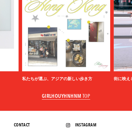
私たちが選ぶ、アジアの新しい歩き方
街に映え
GIRLHOUYHNHNM
TOP
CONTACT
INSTAGRAM