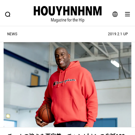
NEWS
FEATURE
BLOG
SNAP
Commune H
ヒップなファッション、カルチャー、ライフスタイルWEBマガジン
JA
NEWS
2019.2.1 UP
EN
#注目のタグ
#SHOPPING ADDICT
#憧れの逸品
#ESSENTIAL DESIGNS
#古着サミット
#NEW VINTAGE
#マイナーグッド図鑑
#路地裏てぃーん。
#MONTHLY JOURNAL
#GH 銘品の所以
#フイナムのYouTube
#Commune H
#FOCUS IT
#AH.H
#ととけん
#FASHION
#MUSIC
#MOVIE