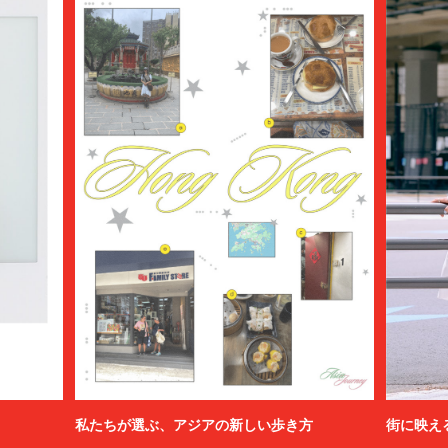
私たちが選ぶ、アジアの新しい歩き方
街に映え