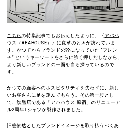
#LIFESTYLE
#SNEAKER
#OUTDOOR
#SPORTS
#HANDSOME HANDBOOK
こちら
の特集記事でもお伝えしたように、〈
アバハ
ウス（ABAHOUSE）
〉に変革のときが訪れていま
す。かつてからブランドの幹になっていた “フレン
チ” というキーワードをさらに強く押しだしながら、
より新しいブランドの一面を自ら探っているので
す。
かつての顧客へのホスピタリティを失わずに、新し
いお客さんに足を運んでもらう。その第一歩とし
て、旗艦店である「アバハウス 原宿」のリニューア
ル2周年Tシャツが製作されました。
旧態依然としたブランドイメージを取り払うべくあ