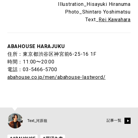
Illustration_Hisayuki Hiranuma
Photo_Shintaro Yoshimatsu
Text_
Rei Kawahara
ABAHOUSE HARAJUKU
住所：東京都渋谷区神宮前6-25-16 1F
時間：11:00〜20:00
電話：03-5466-5700
abahouse.co.jp/men/abahouse-lastword/
記事一覧
Text_河原嶺