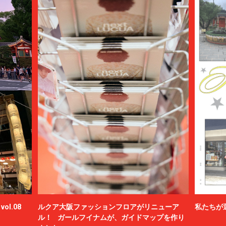
ol.08
ルクア大阪ファッションフロアがリニューア
私たちが
ル！ ガールフイナムが、ガイドマップを作り