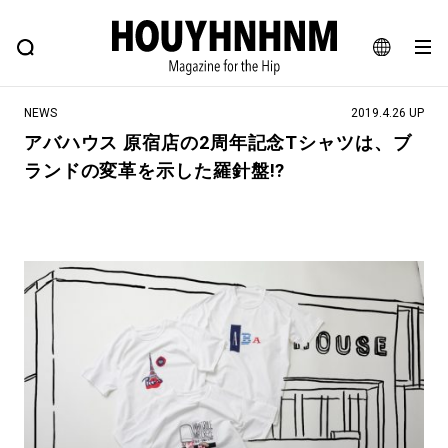
NEWS
FEATURE
BLOG
SNAP
Commune H
ヒップなファッション、カルチャー、ライフスタイルWEBマガジン
JA
NEWS
2019.4.26 UP
EN
アバハウス 原宿店の2周年記念Tシャツは、ブ
ランドの変革を示した羅針盤!?
#注目のタグ
#SHOPPING ADDICT
#憧れの逸品
#ESSENTIAL DESIGNS
#古着サミット
#NEW VINTAGE
#マイナーグッド図鑑
#路地裏てぃーん。
#MONTHLY JOURNAL
#GH 銘品の所以
#フイナムのYouTube
#Commune H
#FOCUS IT
#AH.H
#ととけん
#FASHION
#MUSIC
#MOVIE