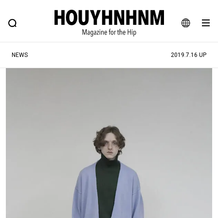
NEWS
FEATURE
BLOG
SNAP
Commune H
ヒップなファッション、カルチャー、ライフスタイルWEBマガジン
JA
NEWS
2019.7.16 UP
EN
#注目のタグ
#SHOPPING ADDICT
#憧れの逸品
#ESSENTIAL DESIGNS
#古着サミット
#NEW VINTAGE
#マイナーグッド図鑑
#路地裏てぃーん。
#MONTHLY JOURNAL
#GH 銘品の所以
#フイナムのYouTube
#Commune H
#FOCUS IT
#AH.H
#ととけん
#FASHION
#MUSIC
#MOVIE