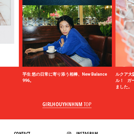
芋生 悠の日常に寄り添う相棒、New Balance
ルクア大
996。
ル！ ガ
ました。
GIRLHOUYHNHNM
TOP
CONTACT
INSTAGRAM