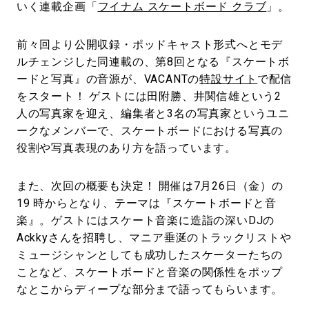
いく連載企画「
フイナム スケートボード クラブ
」。
前々回より公開収録・ポッドキャスト形式へとモデ
ルチェンジした同連載の、第8回となる『スケートボ
ードと写真』の音源が、VACANTの
特設サイト
で配信
をスタート！ ゲストには田附勝、井関信雄という2
人の写真家を迎え、編集者と3名の写真家というユニ
ークなメンバーで、スケートボードにおける写真の
役割や写真表現のあり方を語っています。
また、次回の概要も決定！ 開催は7月26日（金）の
19 時からとなり、テーマは『スケートボードと音
楽』。ゲストにはスケート音楽に造詣の深いDJの
Ackkyさんを招聘し、マニア垂涎のトラックリストや
ミュージシャンとしても成功したスケーターたちの
ことなど、スケートボードと音楽の関係性をポップ
なとこからディープな部分まで語ってもらいます。