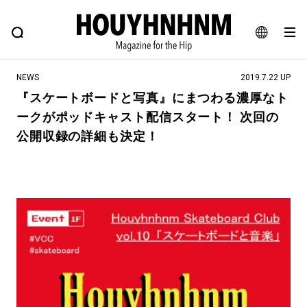
NEWS
FEATURE
BLOG
SNAP
Commune H
ヒップなファッション、カルチャー、ライフスタイルWEBマガジン
JA
NEWS
2019.7.22 UP
EN
『スケートボードと写真』にまつわる濃厚なト
ークがポッドキャスト配信スタート！ 次回の
#注目のタグ
公開収録の詳細も決定！
#SHOPPING ADDICT
#憧れの逸品
#ESSENTIAL DESIGNS
#古着サミット
#NEW VINTAGE
#マイナーグッド図鑑
#路地裏てぃーん。
#MONTHLY JOURNAL
#GH 銘品の所以
#フイナムのYouTube
#Commune H
#FOCUS IT
#AH.H
#ととけん
#FASHION
#MUSIC
#MOVIE