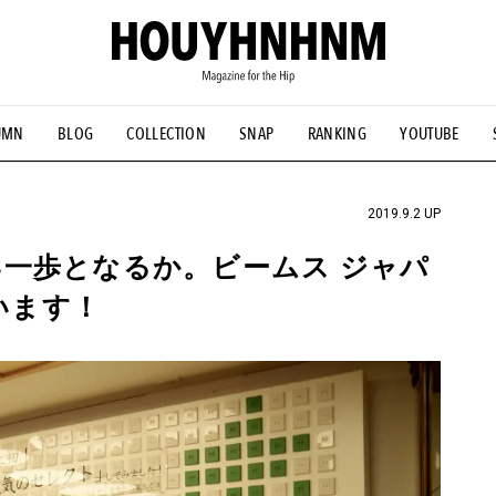
UMN
BLOG
COLLECTION
SNAP
RANKING
YOUTUBE
NS
#古着サミット
#NEW VINTAGE
#マイナーグッド図鑑
#FOCUS IT
#AH.H
#ととけん
#FASHION
#MUSIC
#M
2019.9.2 UP
一歩となるか。ビームス ジャパ
います！