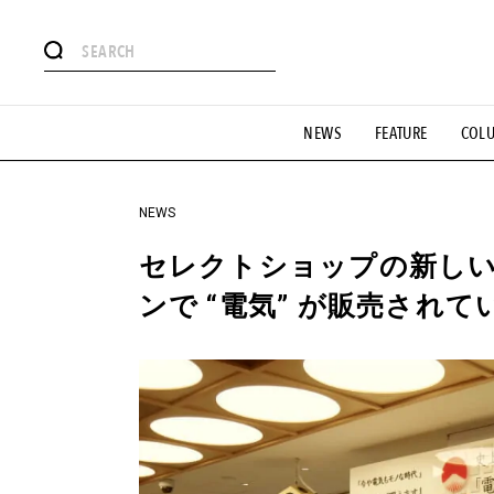
#注目のタグ
NEWS
FEATURE
COL
#SHOPPING ADDICT
#憧れの逸品
#ESSENTIAL DESIG
#GH 銘品の所以
#フイナムのYouTube
#Commune H
#SPORTS
#HANDSOME HANDBOOK
NEWS
セレクトショップの新しい
ンで “電気” が販売されて