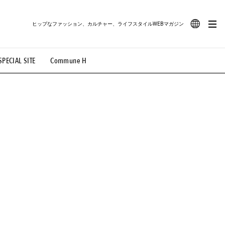
ヒップなファッション、カルチャー、ライフスタイルWEBマガジン
JA
SPECIAL SITE
Commune H
#路地裏てぃーん。
#MONTHLY JOURNAL
EN
OVIE
#LIFESTYLE
#SNEAKER
#OUTDOOR