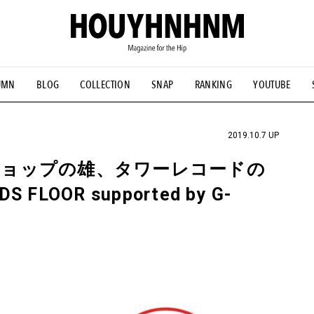
UMN
BLOG
COLLECTION
SNAP
RANKING
YOUTUBE
NS
#古着サミット
#NEW VINTAGE
#マイナーグッド図鑑
#FOCUS IT
#AH.H
#ととけん
#FASHION
#MUSIC
#M
2019.10.7 UP
ドショップの雄、タワーレコードの
FLOOR supported by G-