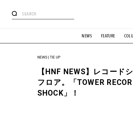
#注目のタグ
NEWS
FEATURE
COL
#SHOPPING ADDICT
#憧れの逸品
#ESSENTIAL DESIG
#GH 銘品の所以
#フイナムのYouTube
#Commune H
#SPORTS
#HANDSOME HANDBOOK
NEWS | TIE UP
【HNF NEWS】レコー
フロア。「TOWER RECORDS 
SHOCK」！