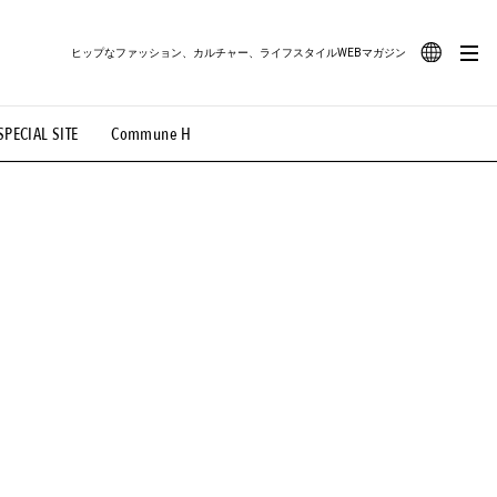
ヒップなファッション、カルチャー、ライフスタイルWEBマガジン
JA
SPECIAL SITE
Commune H
#路地裏てぃーん。
#MONTHLY JOURNAL
EN
OVIE
#LIFESTYLE
#SNEAKER
#OUTDOOR