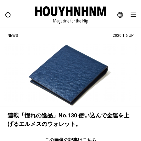
NEWS
FEATURE
BLOG
SNAP
Commune H
ヒップなファッション、カルチャー、ライフスタイルWEBマガジン
JA
NEWS
2020.1.6 UP
EN
#注目のタグ
#SHOPPING ADDICT
#憧れの逸品
#ESSENTIAL DESIGNS
#古着サミット
#NEW VINTAGE
#マイナーグッド図鑑
#路地裏てぃーん。
#MONTHLY JOURNAL
#GH 銘品の所以
#フイナムのYouTube
連載「憧れの逸品」No.130 使い込んで金運を上
#Commune H
#FOCUS IT
#AH.H
げるエルメスのウォレット。
#ととけん
#FASHION
#MUSIC
#MOVIE
この画像の記事はこちら