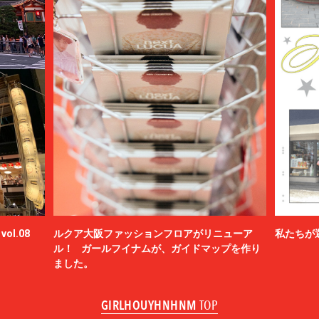
ol.08
ルクア大阪ファッションフロアがリニューア
私たちが
ル！ ガールフイナムが、ガイドマップを作り
ました。
GIRLHOUYHNHNM
TOP