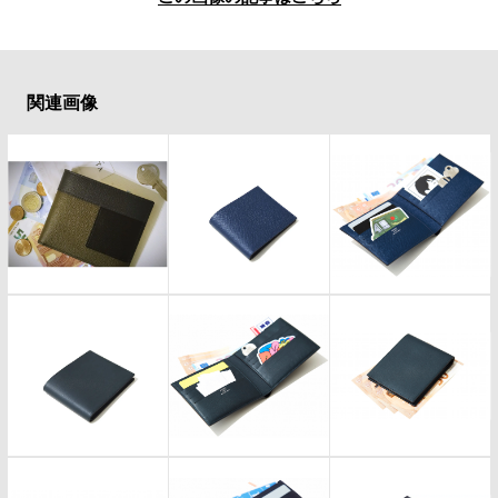
#LIFESTYLE
#SNEAKER
#OUTDOOR
#SPORTS
#HANDSOME HANDBOOK
関連画像