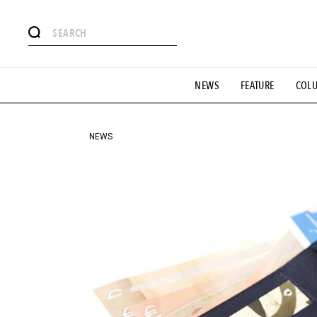
#注目のタグ
NEWS
FEATURE
COL
#SHOPPING ADDICT
#憧れの逸品
#ESSENTIAL DESIG
#GH 銘品の所以
#フイナムのYouTube
#Commune H
#SPORTS
#HANDSOME HANDBOOK
NEWS