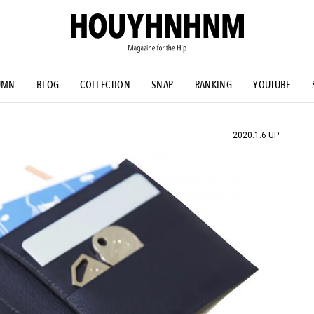
UMN
BLOG
COLLECTION
SNAP
RANKING
YOUTUBE
NS
#古着サミット
#NEW VINTAGE
#マイナーグッド図鑑
#FOCUS IT
#AH.H
#ととけん
#FASHION
#MUSIC
#M
2020.1.6 UP