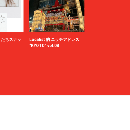
またちスナッ
Localist 的 ニッチアドレス
“KYOTO” vol.08