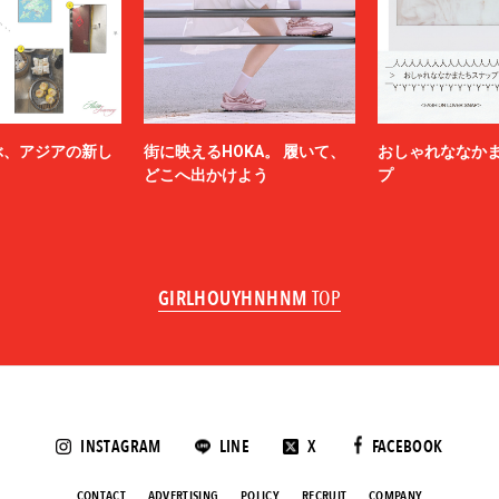
ぶ、アジアの新し
街に映えるHOKA。 履いて、
おしゃれななか
どこへ出かけよう
プ
GIRLHOUYHNHNM
TOP
INSTAGRAM
LINE
X
FACEBOOK
CONTACT
ADVERTISING
POLICY
RECRUIT
COMPANY