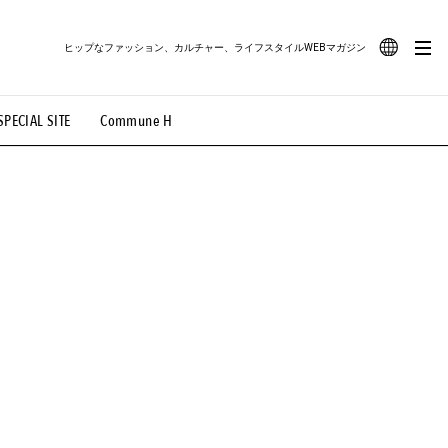
ヒップなファッション、カルチャー、ライフスタイルWEBマガジン
JA
SPECIAL SITE
Commune H
#路地裏てぃーん。
#MONTHLY JOURNAL
EN
OVIE
#LIFESTYLE
#SNEAKER
#OUTDOOR