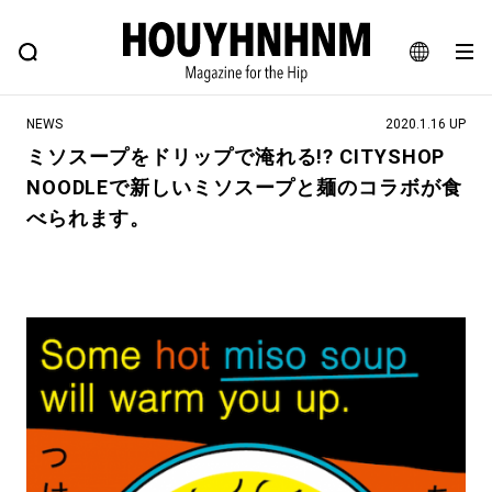
NEWS
FEATURE
BLOG
SNAP
Commune H
ヒップなファッション、カルチャー、ライフスタイルWEBマガジン
JA
NEWS
2020.1.16 UP
EN
ミソスープをドリップで淹れる!? CITYSHOP
NOODLEで新しいミソスープと麺のコラボが食
#注目のタグ
べられます。
#SHOPPING ADDICT
#憧れの逸品
#ESSENTIAL DESIGNS
#古着サミット
#NEW VINTAGE
#マイナーグッド図鑑
#路地裏てぃーん。
#MONTHLY JOURNAL
#GH 銘品の所以
#フイナムのYouTube
#Commune H
#FOCUS IT
#AH.H
#ととけん
#FASHION
#MUSIC
#MOVIE