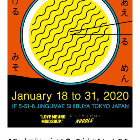
#LIFESTYLE
#SNEAKER
#OUTDOOR
#SPORTS
#HANDSOME HANDBOOK