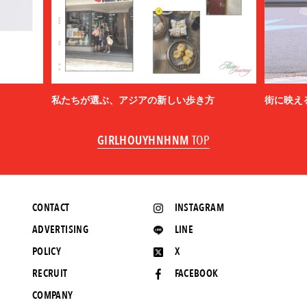
私たちが選ぶ、アジアの新しい歩き方
街に映え
GIRLHOUYHNHNM
TOP
CONTACT
INSTAGRAM
ADVERTISING
LINE
POLICY
X
RECRUIT
FACEBOOK
COMPANY