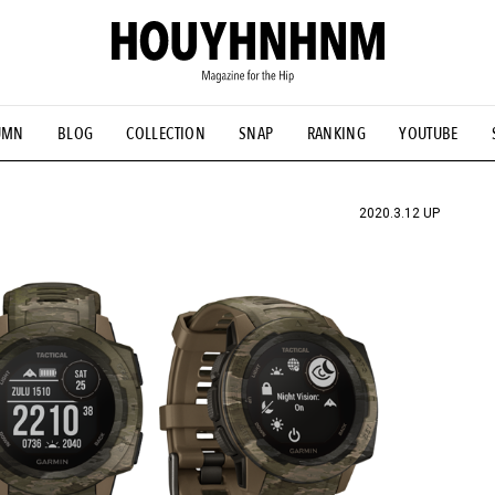
UMN
BLOG
COLLECTION
SNAP
RANKING
YOUTUBE
NS
#古着サミット
#NEW VINTAGE
#マイナーグッド図鑑
#FOCUS IT
#AH.H
#ととけん
#FASHION
#MUSIC
#M
2020.3.12 UP