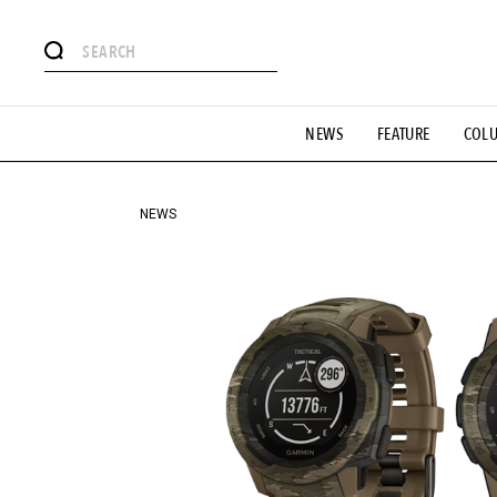
#注目のタグ
NEWS
FEATURE
COL
#SHOPPING ADDICT
#憧れの逸品
#ESSENTIAL DESIG
#GH 銘品の所以
#フイナムのYouTube
#Commune H
#SPORTS
#HANDSOME HANDBOOK
NEWS