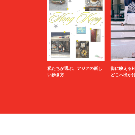
私たちが選ぶ、アジアの新し
街に映えるH
い歩き方
どこへ出か