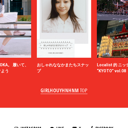
OKA。 履いて、
おしゃれななかまたちスナッ
Localist 的 
けよう
プ
“KYOTO” vol.08
GIRLHOUYHNHNM
TOP