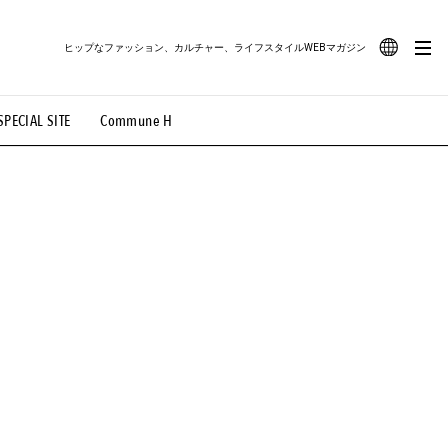
ヒップなファッション、カルチャー、ライフスタイルWEBマガジン
JA
SPECIAL SITE
Commune H
#路地裏てぃーん。
#MONTHLY JOURNAL
EN
OVIE
#LIFESTYLE
#SNEAKER
#OUTDOOR