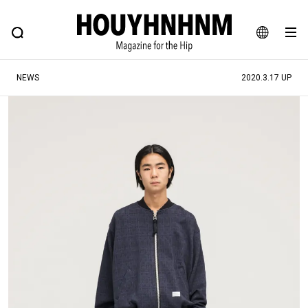
NEWS
FEATURE
BLOG
SNAP
Commune H
ヒップなファッション、カルチャー、ライフスタイルWEBマガジン
JA
NEWS
2020.3.17 UP
EN
#注目のタグ
#SHOPPING ADDICT
#憧れの逸品
#ESSENTIAL DESIGNS
#古着サミット
#NEW VINTAGE
#マイナーグッド図鑑
#路地裏てぃーん。
#MONTHLY JOURNAL
#GH 銘品の所以
#フイナムのYouTube
#Commune H
#FOCUS IT
#AH.H
#ととけん
#FASHION
#MUSIC
#MOVIE