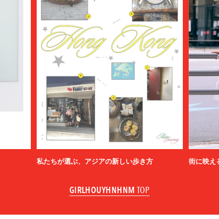
私たちが選ぶ、アジアの新しい歩き方
街に映え
GIRLHOUYHNHNM
TOP