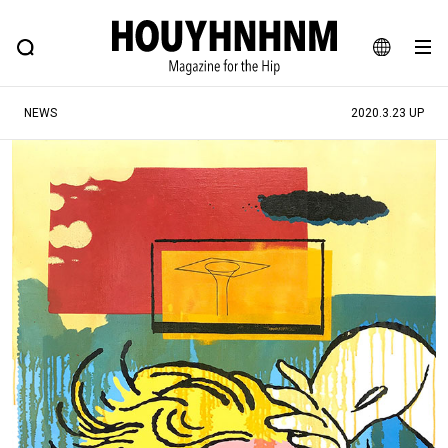
NEWS
FEATURE
BLOG
SNAP
Commune H
ヒップなファッション、カルチャー、ライフスタイルWEBマガジン
JA
NEWS
2020.3.23 UP
EN
#注目のタグ
#SHOPPING ADDICT
#憧れの逸品
#ESSENTIAL DESIGNS
#古着サミット
#NEW VINTAGE
#マイナーグッド図鑑
#路地裏てぃーん。
#MONTHLY JOURNAL
#GH 銘品の所以
#フイナムのYouTube
#Commune H
#FOCUS IT
#AH.H
#ととけん
#FASHION
#MUSIC
#MOVIE