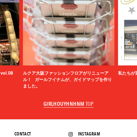
ol.08
ルクア大阪ファッションフロアがリニューア
私たちが
ル！ ガールフイナムが、ガイドマップを作り
ました。
GIRLHOUYHNHNM
TOP
CONTACT
INSTAGRAM