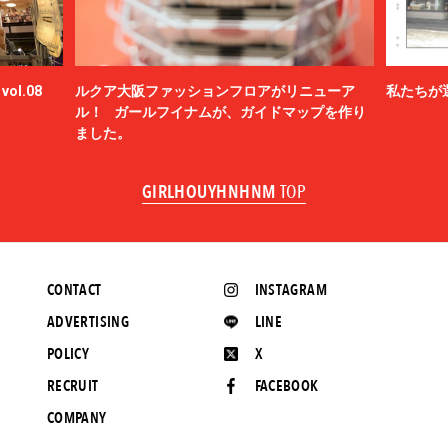
ol.08
ルクア大阪ファッションフロアがリニューア
私たちが
ル！ ガールフイナムが、ガイドマップを作り
ました。
GIRLHOUYHNHNM
TOP
CONTACT
INSTAGRAM
ADVERTISING
LINE
POLICY
X
RECRUIT
FACEBOOK
COMPANY