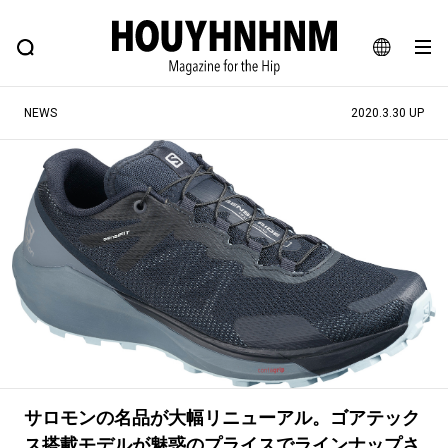
NEWS
FEATURE
BLOG
SNAP
Commune H
ヒップなファッション、カルチャー、ライフスタイルWEBマガジン
JA
NEWS
2020.3.30 UP
EN
#注目のタグ
#SHOPPING ADDICT
#憧れの逸品
#ESSENTIAL DESIGNS
#古着サミット
#NEW VINTAGE
#マイナーグッド図鑑
#路地裏てぃーん。
#MONTHLY JOURNAL
#GH 銘品の所以
#フイナムのYouTube
#Commune H
#FOCUS IT
#AH.H
サロモンの名品が大幅リニューアル。ゴアテック
#ととけん
#FASHION
#MUSIC
#MOVIE
ス搭載モデルが魅惑のプライスでラインナップさ