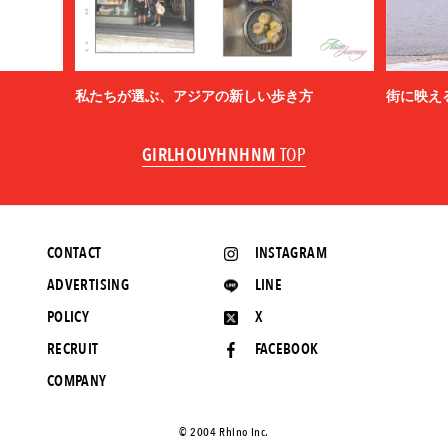
私たちが選ぶ、アジアの新しい歩き方
街に映え
GIRLHOUYHNHNM
TOP
CONTACT
INSTAGRAM
ADVERTISING
LINE
POLICY
X
RECRUIT
FACEBOOK
COMPANY
©️ 2004 Rhino Inc.