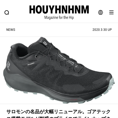
NEWS
FEATURE
BLOG
SNAP
Commune H
ヒップなファッション、カルチャー、ライフスタイルWEBマガジン
JA
NEWS
2020.3.30 UP
EN
#注目のタグ
#SHOPPING ADDICT
#憧れの逸品
#ESSENTIAL DESIGNS
#古着サミット
#NEW VINTAGE
#マイナーグッド図鑑
#路地裏てぃーん。
#MONTHLY JOURNAL
#GH 銘品の所以
#フイナムのYouTube
#Commune H
#FOCUS IT
#AH.H
#ととけん
#FASHION
#MUSIC
#MOVIE
サロモンの名品が大幅リニューアル。ゴアテック